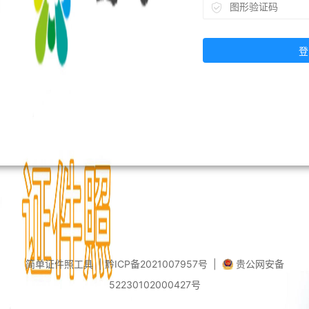
登
简单证件照工具 |
黔ICP备2021007957号
|
贵公网安备
52230102000427号